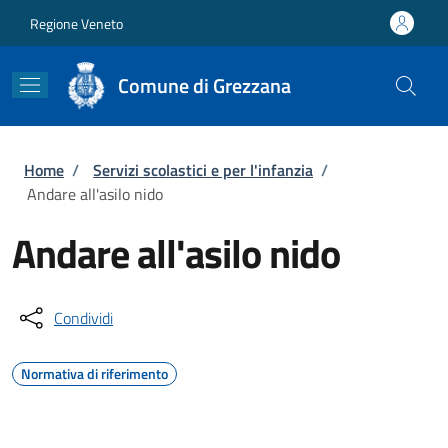
Salta al contenuto principale
Skip to footer content
Regione Veneto
Comune di Grezzana
Briciole di pane
Home
/
Servizi scolastici e per l'infanzia
/
Andare all'asilo nido
Andare all'asilo nido
Condividi
Normativa di riferimento