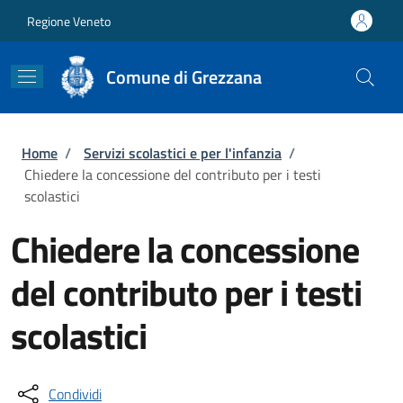
Salta al contenuto principale
Skip to footer content
Regione Veneto
Comune di Grezzana
Briciole di pane
Home
/
Servizi scolastici e per l'infanzia
/
Chiedere la concessione del contributo per i testi
scolastici
Chiedere la concessione
del contributo per i testi
scolastici
Condividi