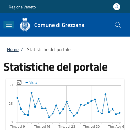
Salta al contenuto principale
Skip to footer content
Regione Veneto
Comune di Grezzana
Briciole di pane
Home
/
Statistiche del portale
Statistiche del portale