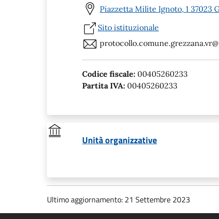
Piazzetta Milite Ignoto, 1 37023 
Sito istituzionale
protocollo.comune.grezzana.vr@
Codice fiscale:
00405260233
Partita IVA:
00405260233
Unità organizzative
Ultimo aggiornamento: 21 Settembre 2023