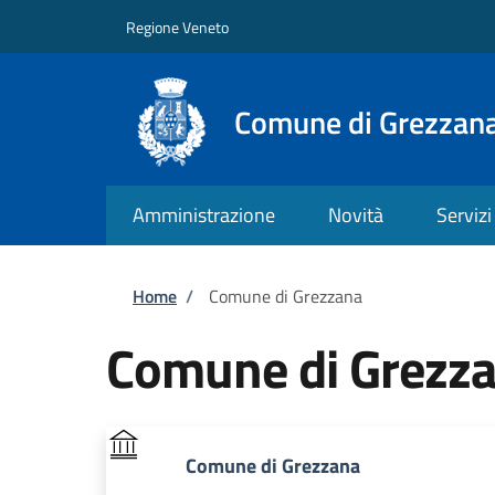
Salta al contenuto principale
Skip to footer content
Regione Veneto
Comune di Grezzan
Amministrazione
Novità
Servizi
Briciole di pane
Home
/
Comune di Grezzana
Comune di Grezz
Comune di Grezzana