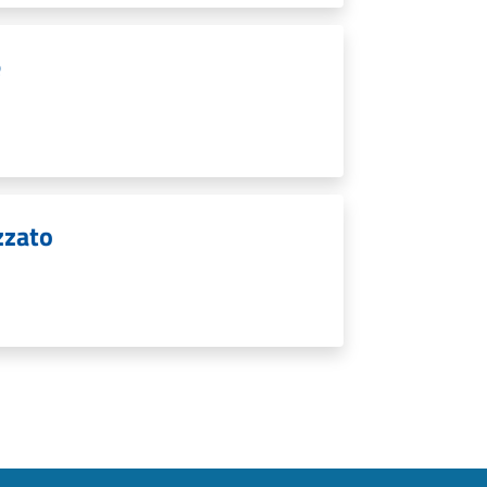
e
zzato