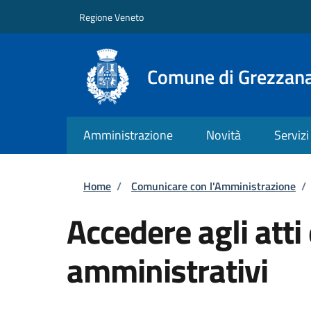
Salta al contenuto principale
Skip to footer content
Regione Veneto
Comune di Grezzan
Amministrazione
Novità
Servizi
Briciole di pane
Home
/
Comunicare con l'Amministrazione
/
Accedere agli atti
amministrativi