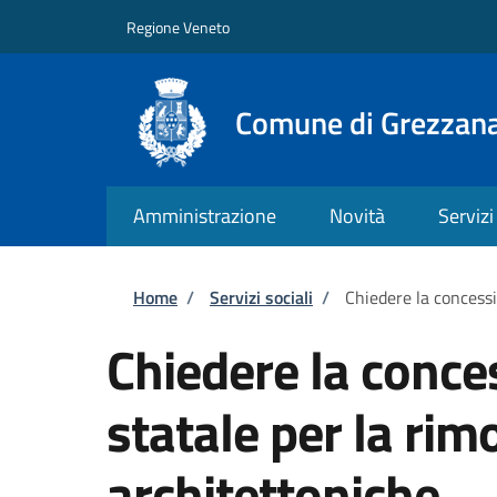
Salta al contenuto principale
Skip to footer content
Regione Veneto
Comune di Grezzan
Amministrazione
Novità
Servizi
Briciole di pane
Home
/
Servizi sociali
/
Chiedere la concessi
Chiedere la conce
statale per la rim
architettoniche