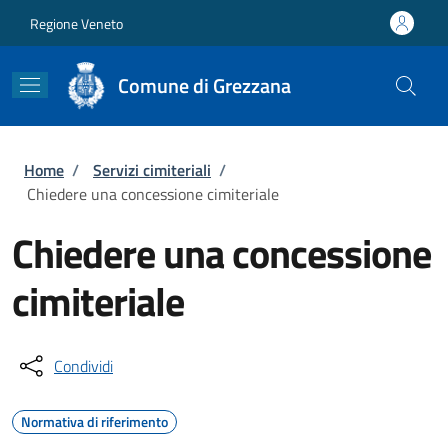
Salta al contenuto principale
Skip to footer content
Regione Veneto
Comune di Grezzana
Briciole di pane
Home
/
Servizi cimiteriali
/
Chiedere una concessione cimiteriale
Chiedere una concessione
cimiteriale
Condividi
Normativa di riferimento