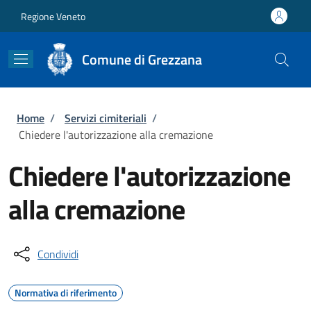
Salta al contenuto principale
Skip to footer content
Regione Veneto
Comune di Grezzana
Briciole di pane
Home
/
Servizi cimiteriali
/
Chiedere l'autorizzazione alla cremazione
Chiedere l'autorizzazione
alla cremazione
Condividi
Normativa di riferimento