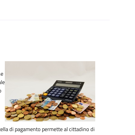
he
ale
o
artella di pagamento permette al cittadino di