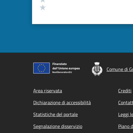
Valuta 1 stelle su 5
Comune di G
Footer menu
Area riservata
Crediti
Dichiarazione di accessibilità
Contatt
Statistiche del portale
Leggi l
Segnalazione disservizio
Piano d