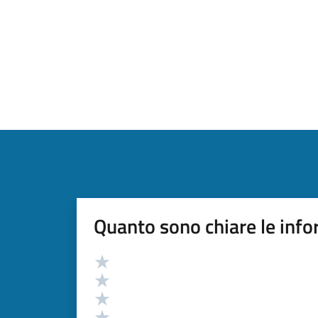
Quanto sono chiare le info
Valutazione
Valuta 5 stelle su 5
Valuta 4 stelle su 5
Valuta 3 stelle su 5
Valuta 2 stelle su 5