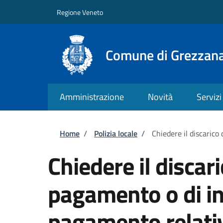
Salta al contenuto principale
Skip to footer content
Regione Veneto
Comune di Grezzan
Amministrazione
Novità
Servizi
Briciole di pane
Home
/
Polizia locale
/
Chiedere il discarico
Chiedere il discari
pagamento o di in
pagamento relativ