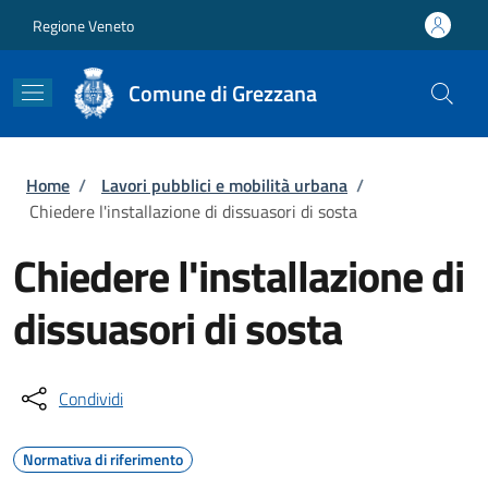
Salta al contenuto principale
Skip to footer content
Regione Veneto
Comune di Grezzana
Briciole di pane
Home
/
Lavori pubblici e mobilità urbana
/
Chiedere l'installazione di dissuasori di sosta
Chiedere l'installazione di
dissuasori di sosta
Condividi
Normativa di riferimento