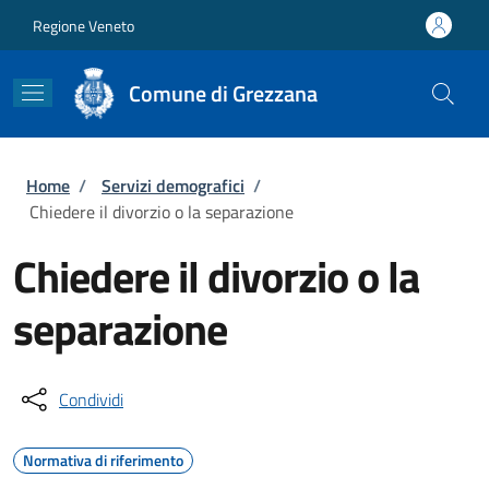
Salta al contenuto principale
Skip to footer content
Regione Veneto
Comune di Grezzana
Briciole di pane
Home
/
Servizi demografici
/
Chiedere il divorzio o la separazione
Chiedere il divorzio o la
separazione
Condividi
Normativa di riferimento