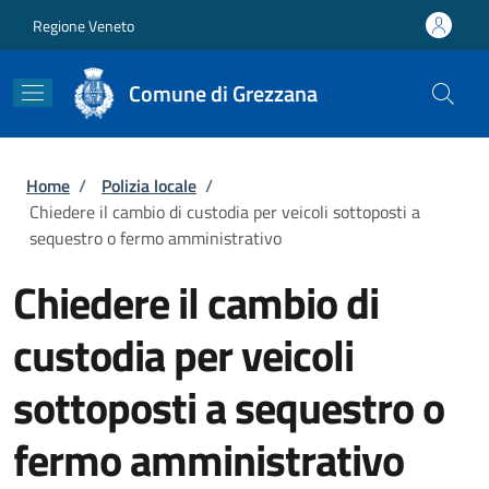
Salta al contenuto principale
Skip to footer content
Regione Veneto
Comune di Grezzana
Briciole di pane
Home
/
Polizia locale
/
Chiedere il cambio di custodia per veicoli sottoposti a
sequestro o fermo amministrativo
Chiedere il cambio di
custodia per veicoli
sottoposti a sequestro o
fermo amministrativo