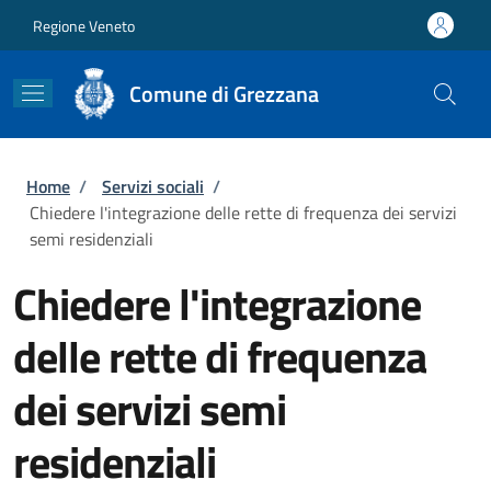
Salta al contenuto principale
Skip to footer content
Regione Veneto
Comune di Grezzana
Briciole di pane
Home
/
Servizi sociali
/
Chiedere l'integrazione delle rette di frequenza dei servizi
semi residenziali
Chiedere l'integrazione
delle rette di frequenza
dei servizi semi
residenziali