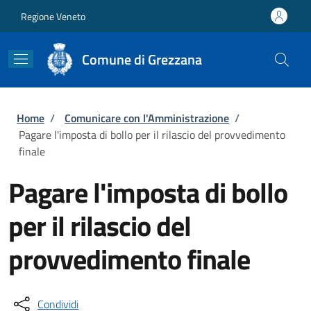
Salta al contenuto principale
Skip to footer content
Regione Veneto
Comune di Grezzana
Briciole di pane
Home
/
Comunicare con l'Amministrazione
/
Pagare l'imposta di bollo per il rilascio del provvedimento
finale
Pagare l'imposta di bollo
per il rilascio del
provvedimento finale
Condividi