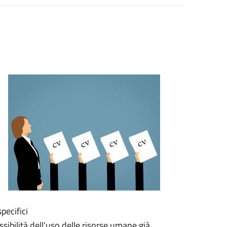
pecifici
sibilità dell'uso delle risorse umane già