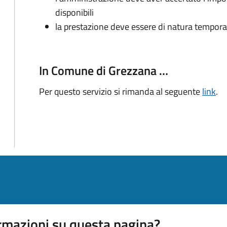
disponibili
la prestazione deve essere di natura tempor
In Comune di Grezzana …
Per questo servizio si rimanda al seguente
link
.
rmazioni su questa pagina?