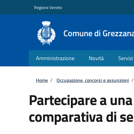
Salta al contenuto principale
Skip to footer content
Regione Veneto
Comune di Grezzan
Amministrazione
Novità
Servizi
Briciole di pane
Home
/
Occupazione, concorsi e assunzioni
/
Partecipare a una
comparativa di se