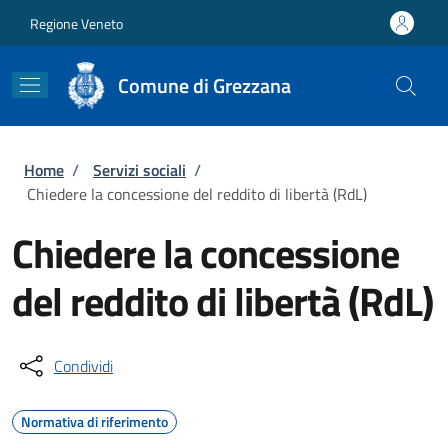
Salta al contenuto principale
Skip to footer content
Regione Veneto
Comune di Grezzana
Briciole di pane
Home
/
Servizi sociali
/
Chiedere la concessione del reddito di libertà (RdL)
Chiedere la concessione
del reddito di libertà (RdL)
Condividi
Normativa di riferimento