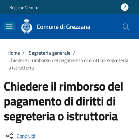
Salta al contenuto principale
Skip to footer content
Regione Veneto
Comune di Grezzana
Briciole di pane
Home
/
Segreteria generale
/
Chiedere il rimborso del pagamento di diritti di segreteria
o istruttoria
Chiedere il rimborso del
pagamento di diritti di
segreteria o istruttoria
Condividi