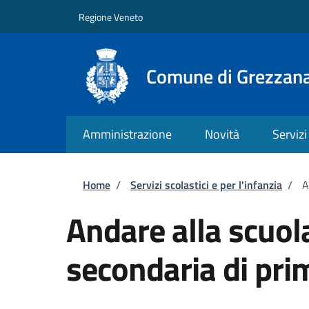
Salta al contenuto principale
Skip to footer content
Regione Veneto
Comune di Grezzan
Amministrazione
Novità
Servizi
Briciole di pane
Home
/
Servizi scolastici e per l'infanzia
/
A
Andare alla scuol
secondaria di pri