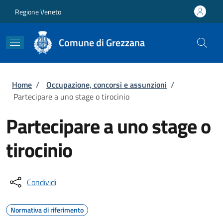
Salta al contenuto principale
Skip to footer content
Regione Veneto
Comune di Grezzana
Briciole di pane
Home
/
Occupazione, concorsi e assunzioni
/
Partecipare a uno stage o tirocinio
Partecipare a uno stage o
tirocinio
Condividi
Normativa di riferimento