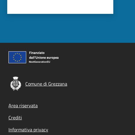
Comune di Grezzana
Footer menu
Area riservata
Crediti
Informativa privacy