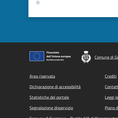
Valuta 1 stelle su 5
Comune di G
Footer menu
Area riservata
Crediti
Dichiarazione di accessibilità
Contatt
Statistiche del portale
Leggi l
Segnalazione disservizio
Piano d