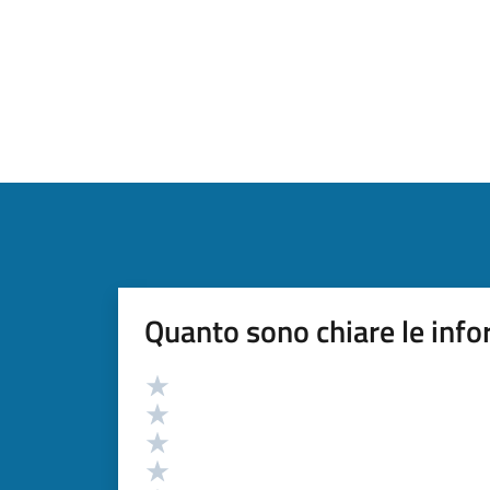
Quanto sono chiare le info
Valutazione
Valuta 5 stelle su 5
Valuta 4 stelle su 5
Valuta 3 stelle su 5
Valuta 2 stelle su 5