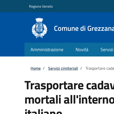
Salta al contenuto principale
Skip to footer content
Regione Veneto
Comune di Grezzan
Amministrazione
Novità
Servizi
Briciole di pane
Home
/
Servizi cimiteriali
/
Trasportare cadav
Trasportare cadave
mortali all'interno
italiano