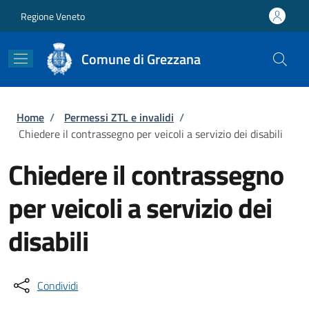
Salta al contenuto principale
Skip to footer content
Regione Veneto
Comune di Grezzana
Briciole di pane
Home
/
Permessi ZTL e invalidi
/
Chiedere il contrassegno per veicoli a servizio dei disabili
Chiedere il contrassegno
per veicoli a servizio dei
disabili
Condividi