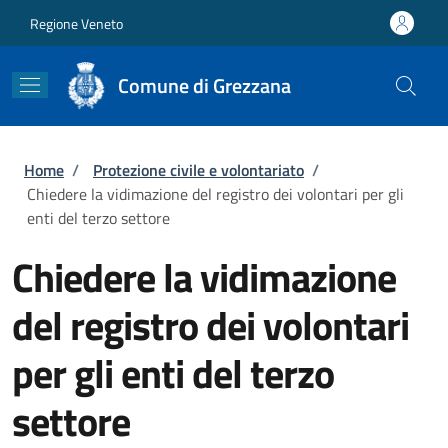
Salta al contenuto principale
Skip to footer content
Regione Veneto
Comune di Grezzana
Briciole di pane
Home
/
Protezione civile e volontariato
/
Chiedere la vidimazione del registro dei volontari per gli
enti del terzo settore
Chiedere la vidimazione
del registro dei volontari
per gli enti del terzo
settore