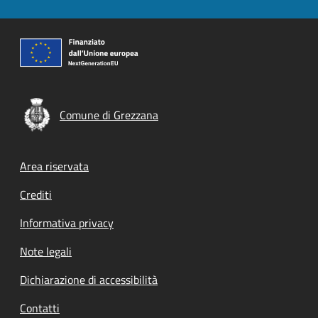
Comune di Grezzana
Footer menu
Area riservata
Crediti
Informativa privacy
Note legali
Dichiarazione di accessibilità
Contatti