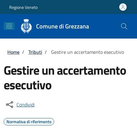
Salta al contenuto principale
Skip to footer content
Regione Veneto
Comune di Grezzana
Briciole di pane
Home
/
Tributi
/
Gestire un accertamento esecutivo
Gestire un accertamento
esecutivo
Condividi
Normativa di riferimento