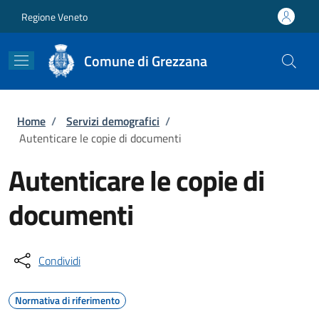
Salta al contenuto principale
Skip to footer content
Regione Veneto
Comune di Grezzana
Briciole di pane
Home
/
Servizi demografici
/
Autenticare le copie di documenti
Autenticare le copie di
documenti
Condividi
Normativa di riferimento