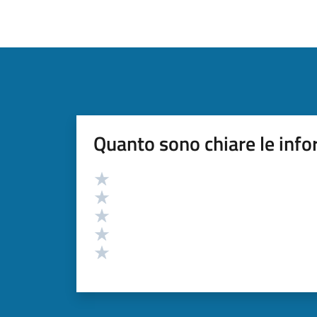
Quanto sono chiare le info
Valutazione
Valuta 5 stelle su 5
Valuta 4 stelle su 5
Valuta 3 stelle su 5
Valuta 2 stelle su 5
Valuta 1 stelle su 5