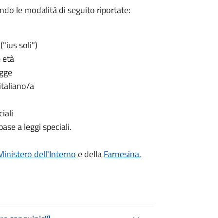
ndo le modalità di seguito riportate:
("ius soli")
 età
egge
italiano/a
iali
ase a leggi speciali.
Ministero dell'Interno
e della
Farnesina.