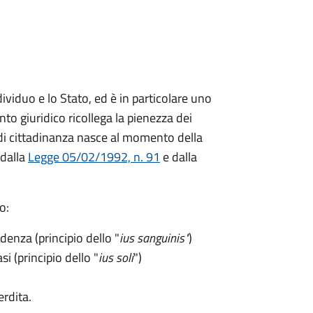
dividuo e lo Stato, ed è in particolare uno
nto giuridico ricollega la pienezza dei
tto di cittadinanza nasce al momento della
 dalla
Legge 05/02/1992, n. 91
e dalla
o:
ndenza (principio dello "
ius sanguinis"
)
si (principio dello "
ius soli
")
erdita.