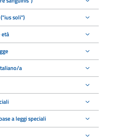
ure sanguinis")
("ius soli")
 età
egge
italiano/a
iali
ase a leggi speciali