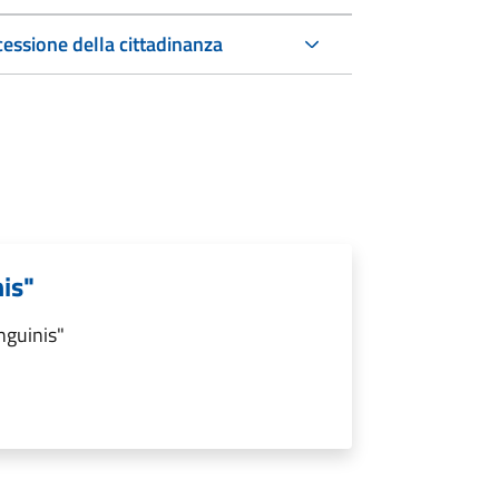
cessione della cittadinanza
nis"
nguinis"