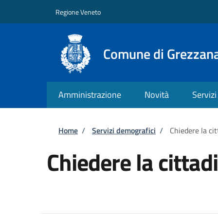
Salta al contenuto principale
Skip to footer content
Regione Veneto
Comune di Grezzan
Amministrazione
Novità
Servizi
Briciole di pane
Home
/
Servizi demografici
/
Chiedere la ci
Chiedere la cittad