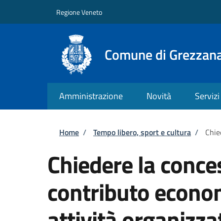
Salta al contenuto principale
Skip to footer content
Regione Veneto
Comune di Grezzan
Amministrazione
Novità
Servizi
Briciole di pane
Home
/
Tempo libero, sport e cultura
/
Chie
Chiedere la conce
contributo econom
attività organizza