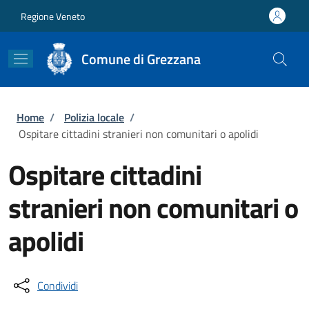
Salta al contenuto principale
Skip to footer content
Regione Veneto
Comune di Grezzana
Briciole di pane
Home
/
Polizia locale
/
Ospitare cittadini stranieri non comunitari o apolidi
Ospitare cittadini
stranieri non comunitari o
apolidi
Condividi