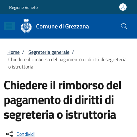
Salta al contenuto principale
Skip to footer content
Regione Veneto
Comune di Grezzana
Briciole di pane
Home
/
Segreteria generale
/
Chiedere il rimborso del pagamento di diritti di segreteria
o istruttoria
Chiedere il rimborso del
pagamento di diritti di
segreteria o istruttoria
Condividi