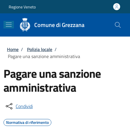
Salta al contenuto principale
Skip to footer content
Regione Veneto
Comune di Grezzana
Briciole di pane
Home
/
Polizia locale
/
Pagare una sanzione amministrativa
Pagare una sanzione
amministrativa
Condividi
Normativa di riferimento