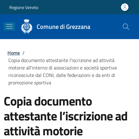
Salta al contenuto principale
Skip to footer content
Regione Veneto
Comune di Grezzana
Briciole di pane
Home
/
Copia documento attestante l’iscrizione ad attività
motorie all'interno di associazioni e società sportive
riconosciute dal CONI, dalle federazioni e da enti di
promozione sportiva
Copia documento
attestante l’iscrizione ad
attività motorie