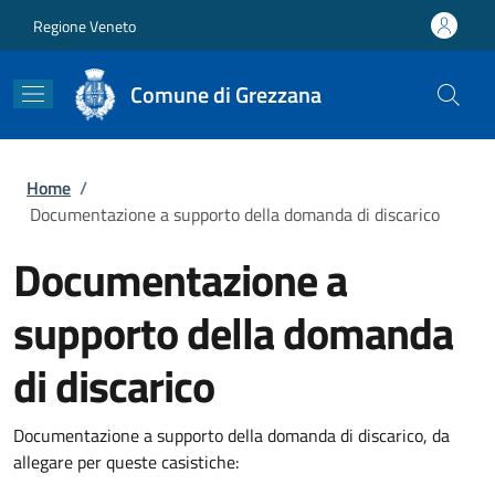
Salta al contenuto principale
Skip to footer content
Regione Veneto
Comune di Grezzana
Briciole di pane
Home
/
Documentazione a supporto della domanda di discarico
Documentazione a
supporto della domanda
di discarico
Documentazione a supporto della domanda di discarico, da
allegare per queste casistiche: