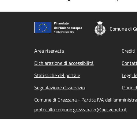
Comune di G
Footer menu
Area riservata
Crediti
Dichiarazione di accessibilità
Contatt
Statistiche del portale
Leggi l
Segnalazione disservizio
Piano d
Comune di Grezzana - Partita IVA dell'amminist
protocollo.comune.grezzana.vr@pecveneto.it