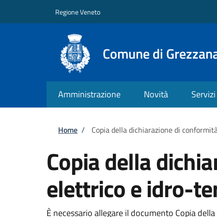
Salta al contenuto principale
Skip to footer content
Regione Veneto
Comune di Grezzan
Amministrazione
Novità
Servizi
Briciole di pane
Home
/
Copia della dichiarazione di conformità
Copia della dichia
elettrico e idro-t
È necessario allegare il documento Copia della 