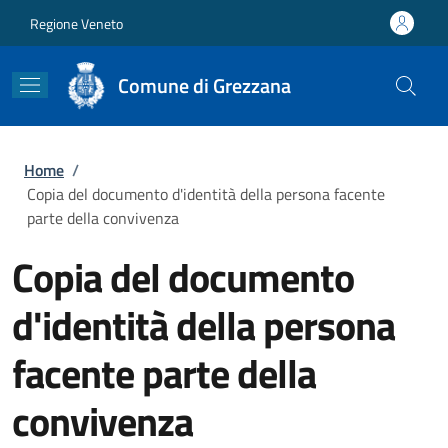
Salta al contenuto principale
Skip to footer content
Regione Veneto
Comune di Grezzana
Briciole di pane
Home
/
Copia del documento d'identità della persona facente
parte della convivenza
Copia del documento
d'identità della persona
facente parte della
convivenza