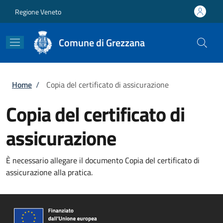
Salta al contenuto principale
Skip to footer content
Regione Veneto
Comune di Grezzana
Briciole di pane
Home
/
Copia del certificato di assicurazione
Copia del certificato di
assicurazione
È necessario allegare il documento Copia del certificato di
assicurazione alla pratica.