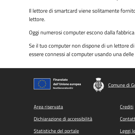
Il lettore di smartcard viene solitamente forn
lettore.
Oggi numerosi computer escono dalla fabbrica con
Se il tuo computer non dispone di un lettore di
essere connessi al computer usando una delle 
Comune di G
Footer menu
Area riservata
Crediti
Dichiarazione di accessibilità
Contatt
Statistiche del portale
Leggi l