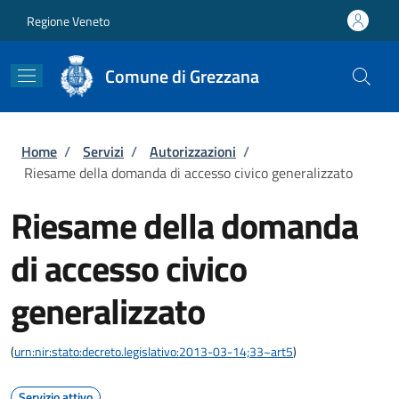
Salta al contenuto principale
Skip to footer content
Regione Veneto
Comune di Grezzana
Briciole di pane
Home
/
Servizi
/
Autorizzazioni
/
Riesame della domanda di accesso civico generalizzato
Riesame della domanda
di accesso civico
generalizzato
(
urn:nir:stato:decreto.legislativo:2013-03-14;33~art5
)
Servizio attivo