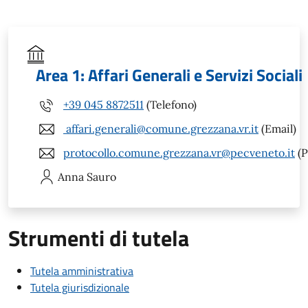
Area 1: Affari Generali e Servizi Sociali
+39 045 8872511
(Telefono)
affari.generali@comune.grezzana.vr.it
(Email)
protocollo.comune.grezzana.vr@pecveneto.it
(P
Anna
Sauro
Strumenti di tutela
Tutela amministrativa
Tutela giurisdizionale