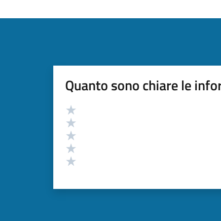
Quanto sono chiare le info
Valutazione
Valuta 5 stelle su 5
Valuta 4 stelle su 5
Valuta 3 stelle su 5
Valuta 2 stelle su 5
Valuta 1 stelle su 5