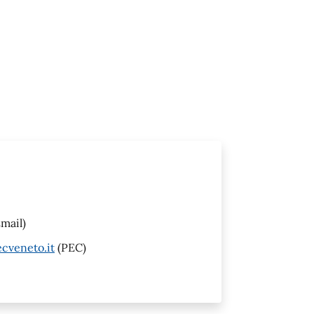
mail)
cveneto.it
(PEC)