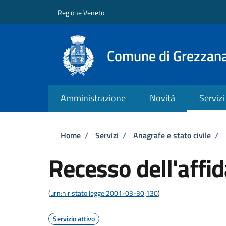
Salta al contenuto principale
Skip to footer content
Regione Veneto
Comune di Grezzan
Amministrazione
Novità
Servizi
Briciole di pane
Home
/
Servizi
/
Anagrafe e stato civile
/
Recesso dell'affi
(
urn:nir:stato:legge:2001-03-30;130
)
Servizio attivo