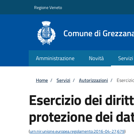
Salta al contenuto principale
Skip to footer content
Regione Veneto
Comune di Grezzan
Amministrazione
Novità
Servizi
Briciole di pane
Home
/
Servizi
/
Autorizzazioni
/
Esercizio
Esercizio dei dirit
protezione dei dat
(
urn:nir:unione.europea.regolamento:2016-04-27;679
)