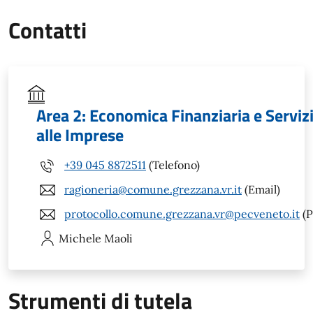
Contatti
Area 2: Economica Finanziaria e Serviz
alle Imprese
+39 045 8872511
(Telefono)
ragioneria@comune.grezzana.vr.it
(Email)
protocollo.comune.grezzana.vr@pecveneto.it
(P
Michele
Maoli
Strumenti di tutela