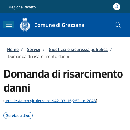
Salta al contenuto principale
Skip to footer content
Regione Veneto
Comune di Grezzana
Briciole di pane
Home
/
Servizi
/
Giustizia e sicurezza pubblica
/
Domanda di risarcimento danni
Domanda di risarcimento
danni
(
urn:nir:stato:regio.decreto:1942-03-16;262~art2043
)
Servizio attivo