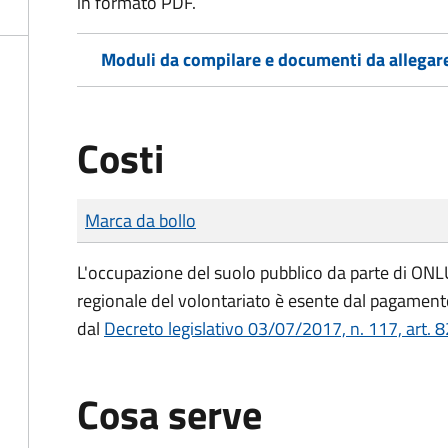
in formato PDF.
Moduli da compilare e documenti da allegar
Costi
Tipo di pagamento
Importo
Marca da bollo
L'occupazione del suolo pubblico da parte di ONLUS
regionale del volontariato è esente dal pagamento
dal
Decreto legislativo 03/07/2017, n. 117, art. 8
Cosa serve