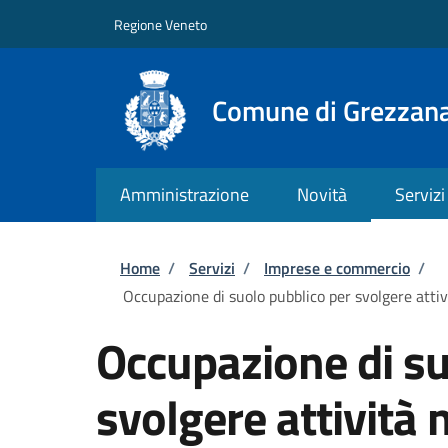
Salta al contenuto principale
Skip to footer content
Regione Veneto
Comune di Grezzan
Amministrazione
Novità
Servizi
Briciole di pane
Home
/
Servizi
/
Imprese e commercio
/
Occupazione di suolo pubblico per svolgere attivi
Occupazione di su
svolgere attività 