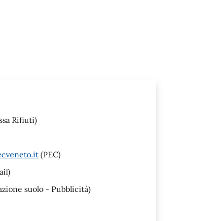
sa Rifiuti)
cveneto.it
(PEC)
il)
ione suolo - Pubblicità)