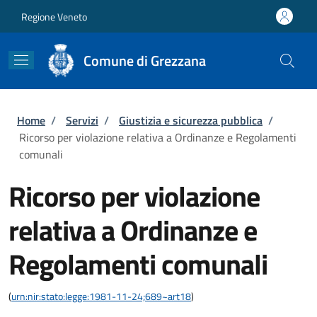
Salta al contenuto principale
Skip to footer content
Regione Veneto
Comune di Grezzana
Briciole di pane
Home
/
Servizi
/
Giustizia e sicurezza pubblica
/
Ricorso per violazione relativa a Ordinanze e Regolamenti
comunali
Ricorso per violazione
relativa a Ordinanze e
Regolamenti comunali
(
urn:nir:stato:legge:1981-11-24;689~art18
)