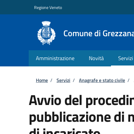
Salta al contenuto principale
Skip to footer content
Regione Veneto
Comune di Grezzan
Amministrazione
Novità
Servizi
Briciole di pane
Home
/
Servizi
/
Anagrafe e stato civile
/
Avvio del procedi
pubblicazione di 
di incaricato