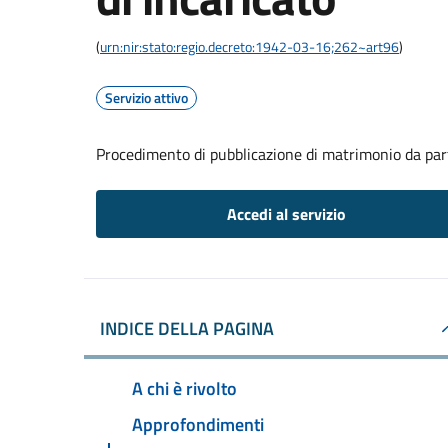
(
urn:nir:stato:regio.decreto:1942-03-16;262~art96
)
Servizio attivo
Procedimento di pubblicazione di matrimonio da part
Accedi al servizio
INDICE DELLA PAGINA
A chi è rivolto
Approfondimenti