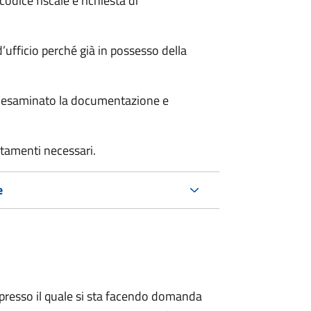
odice fiscale e richiesta di
’ufficio perché già in possesso della
er esaminato la documentazione e
rtamenti necessari.
e
presso il quale si sta facendo domanda