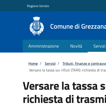
Salta al contenuto principale
Skip to footer content
Regione Veneto
Comune di Grezzan
Amministrazione
Novità
Servizi
Briciole di pane
Home
/
Servizi
/
Tributi, finanze e contravv
Versare la tassa sui rifiuti (TARI): richiesta di 
Versare la tassa su
richiesta di trasmi