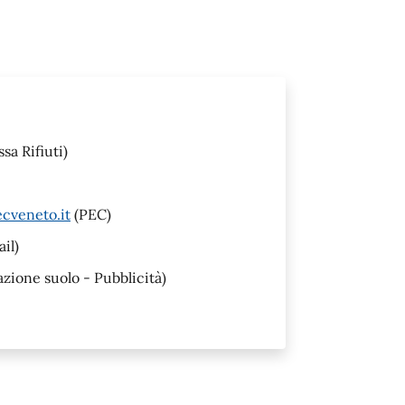
sa Rifiuti)
cveneto.it
(PEC)
il)
ione suolo - Pubblicità)