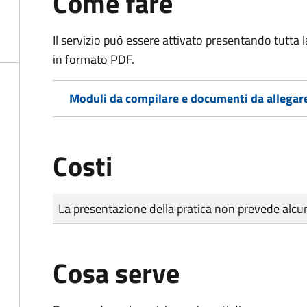
Come fare
Il servizio può essere attivato presentando tutta
in formato PDF.
Moduli da compilare e documenti da allegar
Costi
Tipo di pagamento
Importo
La presentazione della pratica non prevede al
Cosa serve