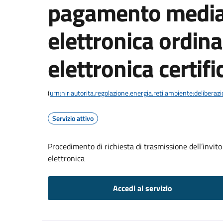
pagamento media
elettronica ordina
elettronica certifi
(
urn:nir:autorita.regolazione.energia.reti.ambiente:deliber
Servizio attivo
Procedimento di richiesta di trasmissione dell’invit
elettronica
Accedi al servizio