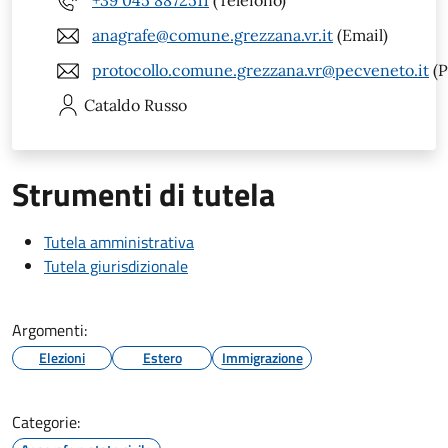
+39 045 8872511
(Telefono)
anagrafe@comune.grezzana.vr.it
(Email)
protocollo.comune.grezzana.vr@pecveneto.it
(P
Cataldo
Russo
Strumenti di tutela
Tutela amministrativa
Tutela giurisdizionale
Argomenti:
Elezioni
Estero
Immigrazione
Categorie: