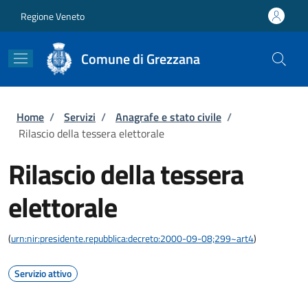
Salta al contenuto principale
Skip to footer content
Regione Veneto
Comune di Grezzana
Briciole di pane
Home
/
Servizi
/
Anagrafe e stato civile
/
Rilascio della tessera elettorale
Rilascio della tessera
elettorale
(
urn:nir:presidente.repubblica:decreto:2000-09-08;299~art4
)
Servizio attivo