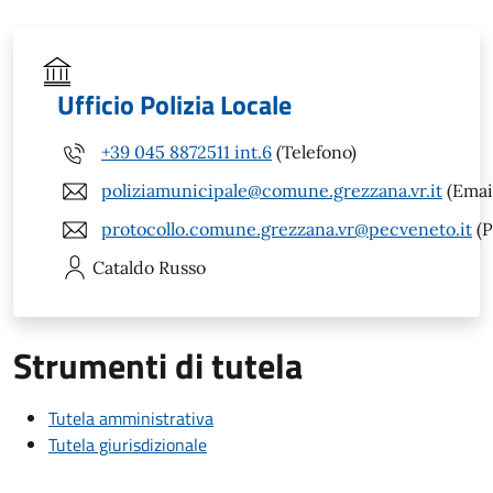
Ufficio Polizia Locale
+39 045 8872511 int.6
(Telefono)
poliziamunicipale@comune.grezzana.vr.it
(Emai
protocollo.comune.grezzana.vr@pecveneto.it
(P
Cataldo
Russo
Strumenti di tutela
Tutela amministrativa
Tutela giurisdizionale