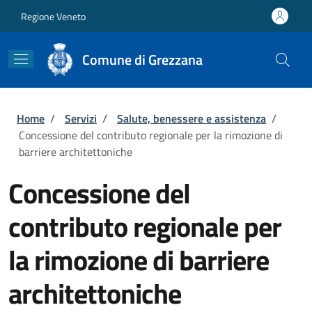
Salta al contenuto principale
Skip to footer content
Regione Veneto
Comune di Grezzana
Briciole di pane
Home
/
Servizi
/
Salute, benessere e assistenza
/
Concessione del contributo regionale per la rimozione di
barriere architettoniche
Concessione del
contributo regionale per
la rimozione di barriere
architettoniche