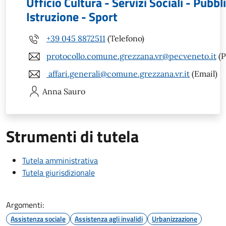
Ufficio Cultura - Servizi Sociali - Pubbl
Istruzione - Sport
+39 045 8872511
(Telefono)
protocollo.comune.grezzana.vr@pecveneto.it
(P
affari.generali@comune.grezzana.vr.it
(Email)
Anna
Sauro
Strumenti di tutela
Tutela amministrativa
Tutela giurisdizionale
Argomenti:
Assistenza sociale
Assistenza agli invalidi
Urbanizzazione