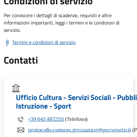
Condizioni di servizio
Per conoscere i dettagli di scadenze, requisiti e altre
informazioni importanti, leggi i termini e le condizioni di
servizio.
Termini e condizioni di servizio
Contatti
Ufficio Cultura - Servizi Sociali - Pubbl
Istruzione - Sport
+39 045 8872511
(Telefono)
protocollo.comune.grezzana.vr@pecveneto.it
(P