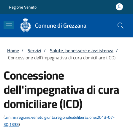
Salta al contenuto principale
Skip to footer content
Regione Veneto
Comune di Grezzana
Briciole di pane
Home
/
Servizi
/
Salute, benessere e assistenza
/
Concessione dell'impegnativa di cura domiciliare (ICD)
Concessione
dell'impegnativa di cura
domiciliare (ICD)
(
urn:nir:regione.veneto;giunta.regionale:deliberazione:2013-07-
30;1338
)