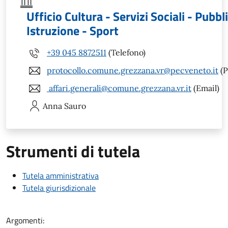
Ufficio Cultura - Servizi Sociali - Pubbl
Istruzione - Sport
+39 045 8872511
(Telefono)
protocollo.comune.grezzana.vr@pecveneto.it
(P
affari.generali@comune.grezzana.vr.it
(Email)
Anna
Sauro
Strumenti di tutela
Tutela amministrativa
Tutela giurisdizionale
Argomenti: