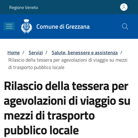
Salta al contenuto principale
Skip to footer content
Regione Veneto
Comune di Grezzana
Briciole di pane
Home
/
Servizi
/
Salute, benessere e assistenza
/
Rilascio della tessera per agevolazioni di viaggio su mezzi
di trasporto pubblico locale
Rilascio della tessera per
agevolazioni di viaggio su
mezzi di trasporto
pubblico locale