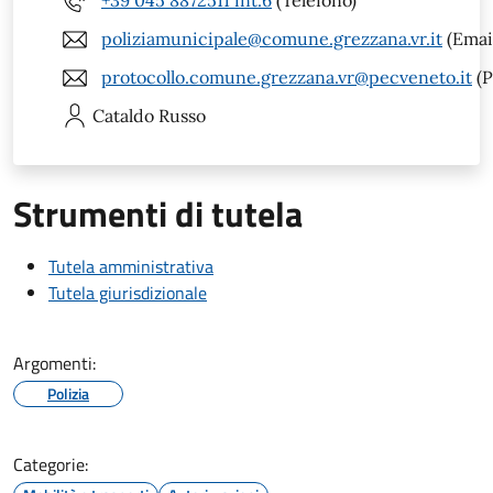
+39 045 8872511 int.6
(Telefono)
poliziamunicipale@comune.grezzana.vr.it
(Emai
protocollo.comune.grezzana.vr@pecveneto.it
(P
Cataldo
Russo
Strumenti di tutela
Tutela amministrativa
Tutela giurisdizionale
Argomenti:
Polizia
Categorie: