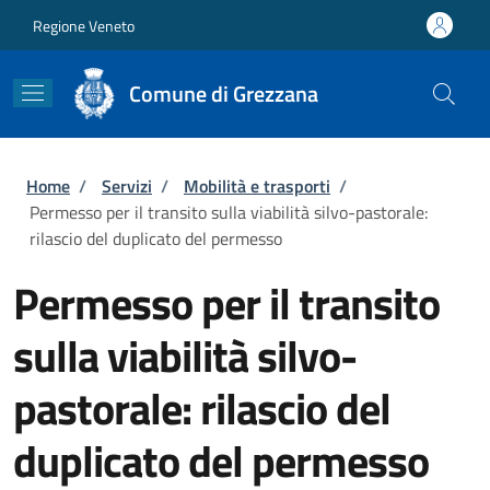
Salta al contenuto principale
Skip to footer content
Regione Veneto
Comune di Grezzana
Briciole di pane
Home
/
Servizi
/
Mobilità e trasporti
/
Permesso per il transito sulla viabilità silvo-pastorale:
rilascio del duplicato del permesso
Permesso per il transito
sulla viabilità silvo-
pastorale: rilascio del
duplicato del permesso