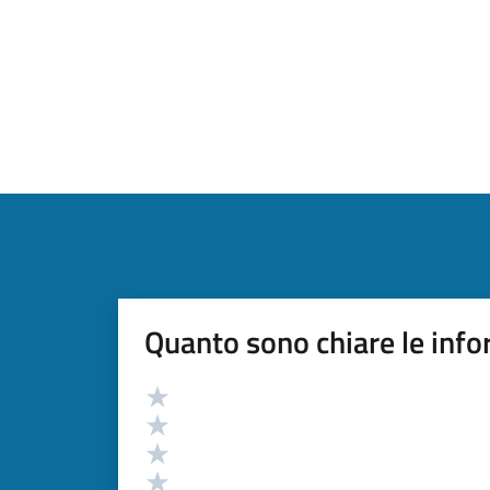
Quanto sono chiare le info
Valutazione
Valuta 5 stelle su 5
Valuta 4 stelle su 5
Valuta 3 stelle su 5
Valuta 2 stelle su 5