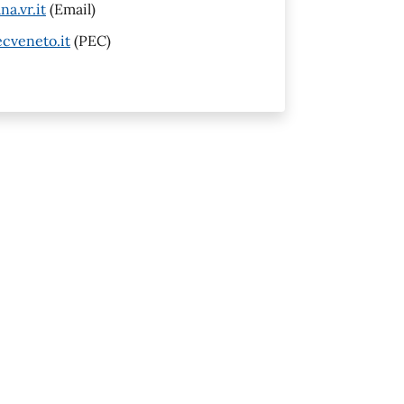
a.vr.it
(Email)
cveneto.it
(PEC)