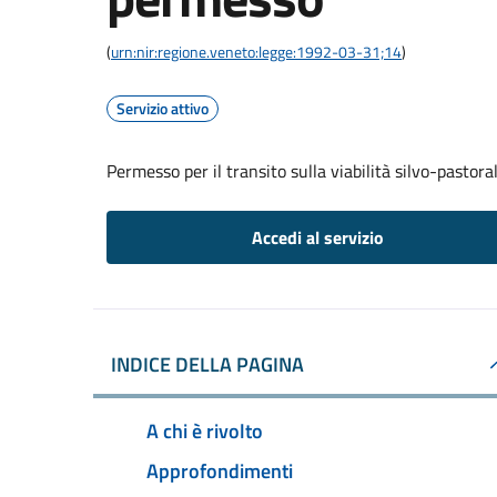
(
urn:nir:regione.veneto:legge:1992-03-31;14
)
Servizio attivo
Permesso per il transito sulla viabilità silvo-pastor
Accedi al servizio
INDICE DELLA PAGINA
A chi è rivolto
Approfondimenti