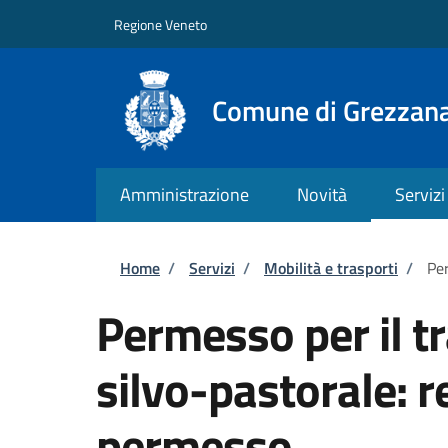
Salta al contenuto principale
Skip to footer content
Regione Veneto
Comune di Grezzan
Amministrazione
Novità
Servizi
Briciole di pane
Home
/
Servizi
/
Mobilità e trasporti
/
Per
Permesso per il tr
silvo-pastorale: r
permesso